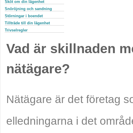
Sköt om din lägenhet
Snöröjning och sandning
Störningar i boendet
Tillträde till din lägenhet
Trivselregler
Vad är skillnaden m
nätägare?
Nätägare är det företag s
elledningarna i det områ