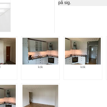
på sig.
l
kök
kök