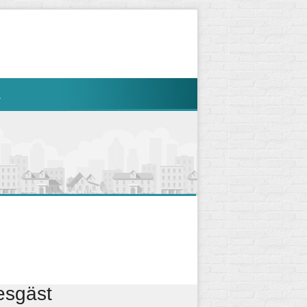
R
esgäst