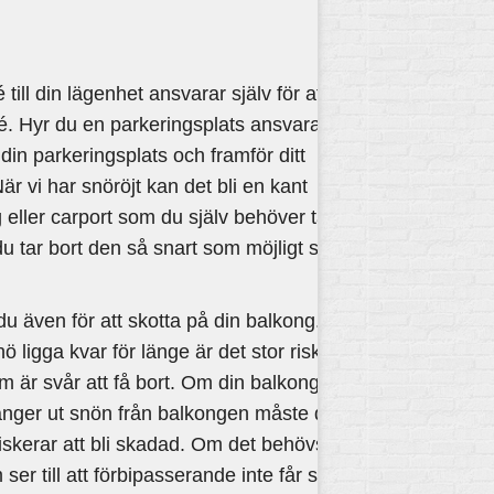
ill din lägenhet ansvarar själv för att 
é. Hyr du en parkeringsplats ansvarar 
din parkeringsplats och framför ditt 
är vi har snöröjt kan det bli en kant 
eller carport som du själv behöver ta 
du tar bort den så snart som möjligt så 
 även för att skotta på din balkong. 
 ligga kvar för länge är det stor risk 
som är svår att få bort. Om din balkong 
änger ut snön från balkongen måste du 
riskerar att bli skadad. Om det behövs, 
er till att förbipasserande inte får snö 