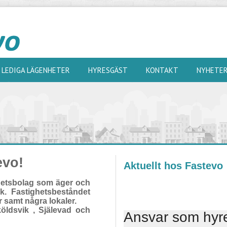
LEDIGA LÄGENHETER
HYRESGÄST
KONTAKT
NYHETE
evo!
Aktuellt hos Fastevo
ghetsbolag som äger och
ik. Fastighetsbeståndet
 samt några lokaler.
köldsvik , Själevad och
Ansvar som hyr