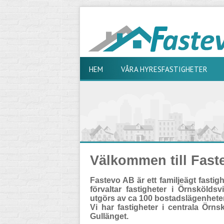
HEM
VÅRA HYRESFASTIGHETER
Välkommen till Fast
Fastevo AB är ett familjeägt fasti
förvaltar fastigheter i Örnsköldsv
utgörs av ca 100 bostadslägenheter
Vi har fastigheter i centrala Örns
Gullänget.