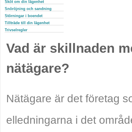
Sköt om din lägenhet
Snöröjning och sandning
Störningar i boendet
Tillträde till din lägenhet
Trivselregler
Vad är skillnaden m
nätägare?
Nätägare är det företag s
elledningarna i det områ